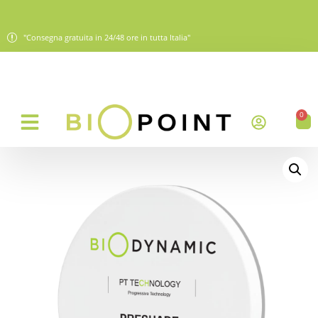
"Consegna gratuita in 24/48 ore in tutta Italia"
0