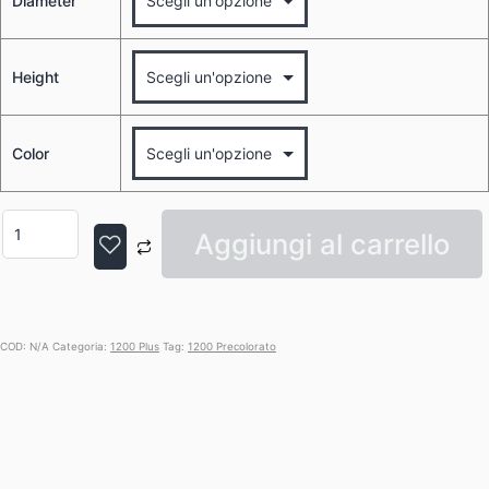
Diameter
Height
Color
Aggiungi al carrello
COD:
N/A
Categoria:
1200 Plus
Tag:
1200 Precolorato