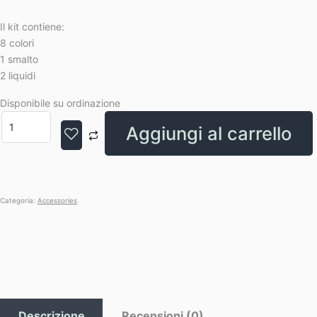
Il kit contiene:
8 colori
1 smalto
2 liquidi
Disponibile su ordinazione
Aggiungi al carrello
Categoria:
Accessories
Descrizione
Recensioni (0)