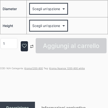
Diameter
Height
Aggiungi al carrello
COD:
N/A
Categoria:
Kroma1200-600
Tag:
Kroma Nuance 1200-600 white
Descrizione
Informazioni aggiuntive