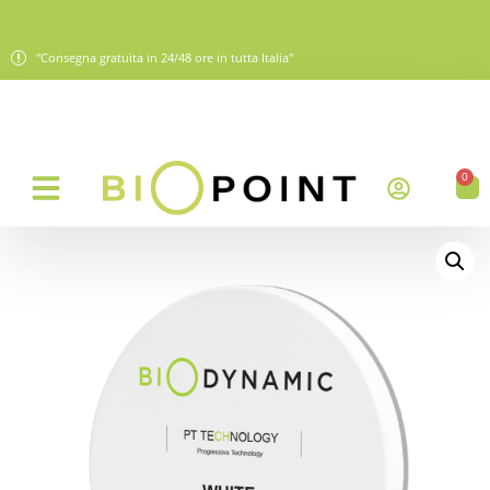
"Consegna gratuita in 24/48 ore in tutta Italia"
0